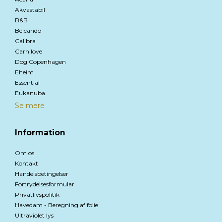
Akvastabil
B&B
Belcando
Calibra
Carnilove
Dog Copenhagen
Eheim
Essential
Eukanuba
Se mere
Information
Om os
Kontakt
Handelsbetingelser
Fortrydelsesformular
Privatlivspolitik
Havedam - Beregning af folie
Ultraviolet lys