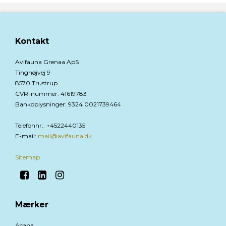
Kontakt
Avifauna Grenaa ApS
Tinghøjvej 9
8570 Trustrup
CVR-nummer
:
41619783
Bankoplysninger
:
9324 0021739464
Telefonnr.
:
+4522440135
E-mail
:
mail@avifauna.dk
Sitemap
Mærker
Acana