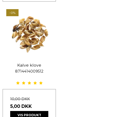
-0%
Kalve klove
8714414009512
10,00 DKK
5,00 DKK
VIS PRODUKT