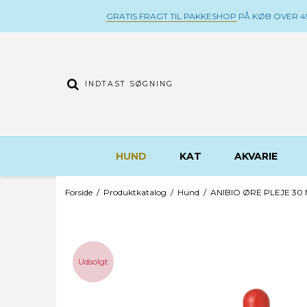
GRATIS FRAGT TIL PAKKESHOP
PÅ KØB OVER 49
HUND
KAT
AKVARIE
Forside
/
Produktkatalog
/
Hund
/
ANIBIO ØRE PLEJE 30
Udsolgt