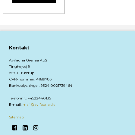
Kontakt
Avifauna Grenaa ApS
Tinghøjvej 9
8570 Trustrup
CVR-nummer
:
41619783
Bankoplysninger
:
9324 0021739464
Telefonnr.
:
+4522440135
E-mail
:
mail@avifauna.dk
Sitemap