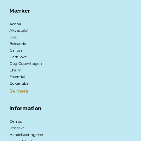
Mærker
Acana
Akvastabil
B&B
Belcando
Calibra
Carnilove
Dog Copenhagen
Eheim
Essential
Eukanuba
Se mere
Information
Om os
Kontakt
Handelsbetingelser