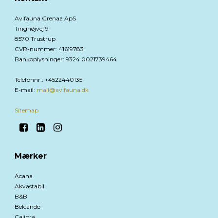
Avifauna Grenaa ApS
Tinghøjvej 9
8570 Trustrup
CVR-nummer
:
41619783
Bankoplysninger
:
9324 0021739464
Telefonnr.
:
+4522440135
E-mail
:
mail@avifauna.dk
Sitemap
Mærker
Acana
Akvastabil
B&B
Belcando
Calibra