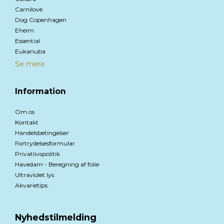
Carnilove
Dog Copenhagen
Eheim
Essential
Eukanuba
Se mere
Information
Om os
Kontakt
Handelsbetingelser
Fortrydelsesformular
Privatlivspolitik
Havedam - Beregning af folie
Ultraviolet lys
Akvarietips
Nyhedstilmelding