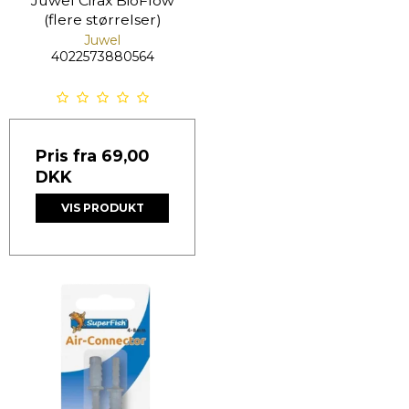
Juwel Cirax BioFlow
(flere størrelser)
Juwel
4022573880564
Pris fra
69,00
DKK
VIS PRODUKT