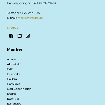
Bankoplysninger
:
9324 0021739464
Telefonnr.
:
+4522440135
E-mail
:
mail@avifauna.dk
Sitemap
Mærker
Acana
Akvastabil
B&B
Belcando
Calibra
Carnilove
Dog Copenhagen
Eheim
Essential
Eukanuba