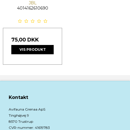
JBL
4014162610690
75,00 DKK
VIS PRODUKT
Kontakt
Avifauna Grenaa ApS
Tinghøjvej 9
8570 Trustrup
CVR-nummer
:
41619783