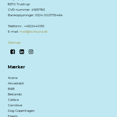
8570 Trustrup
CVR-nummer
:
41619783
Bankoplysninger
:
9324 0021739464
Telefonnr.
:
+4522440135
E-mail
:
mail@avifauna.dk
Sitemap
Mærker
Acana
Akvastabil
B&B
Belcando
Calibra
Carnilove
Dog Copenhagen
Eheim