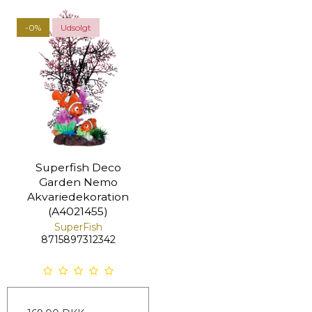
-0%
Udsolgt
Superfish Deco
Garden Nemo
Akvariedekoration
(A4021455)
SuperFish
8715897312342