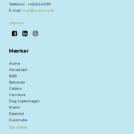
Telefonnr.
:
+4522440135
E-mail
:
mail@avifauna.dk
Sitemap
Mærker
Acana
Akvastabil
B&B
Belcando
Calibra
Carnilove
Dog Copenhagen
Eheim
Essential
Eukanuba
Se mere