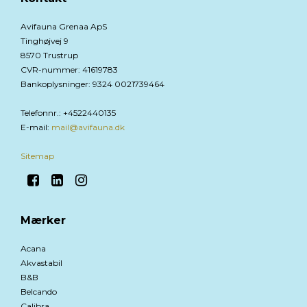
Avifauna Grenaa ApS
Tinghøjvej 9
8570 Trustrup
CVR-nummer
:
41619783
Bankoplysninger
:
9324 0021739464
Telefonnr.
:
+4522440135
E-mail
:
mail@avifauna.dk
Sitemap
Mærker
Acana
Akvastabil
B&B
Belcando
Calibra