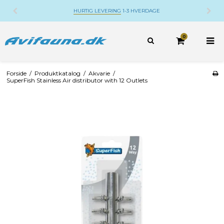
HURTIG LEVERING
1-3 HVERDAGE
0
Forside
/
Produktkatalog
/
Akvarie
/
SuperFish Stainless Air distributor with 12 Outlets