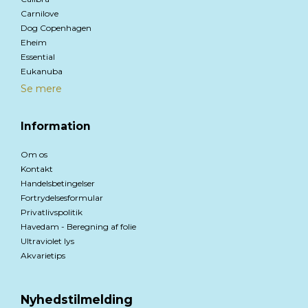
Carnilove
Dog Copenhagen
Eheim
Essential
Eukanuba
Se mere
Information
Om os
Kontakt
Handelsbetingelser
Fortrydelsesformular
Privatlivspolitik
Havedam - Beregning af folie
Ultraviolet lys
Akvarietips
Nyhedstilmelding