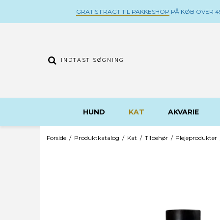
GRATIS FRAGT TIL PAKKESHOP
PÅ KØB OVER 49
HUND
KAT
AKVARIE
Forside
/
Produktkatalog
/
Kat
/
Tilbehør
/
Plejeprodukter