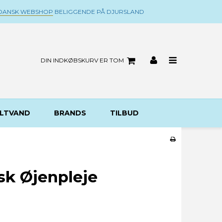
DANSK WEBSHOP
BELIGGENDE PÅ DJURSLAND
DIN INDKØBSKURV ER TOM
LTVAND
BRANDS
TILBUD
sk Øjenpleje