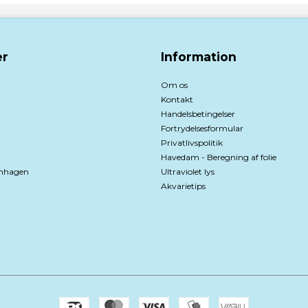
r
Information
Om os
Kontakt
Handelsbetingelser
Fortrydelsesformular
Privatlivspolitik
Havedam - Beregning af folie
nhagen
Ultraviolet lys
Akvarietips