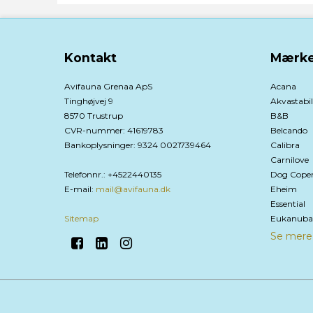
Kontakt
Mærke
Avifauna Grenaa ApS
Acana
Tinghøjvej 9
Akvastabil
8570 Trustrup
B&B
CVR-nummer
:
41619783
Belcando
Bankoplysninger
:
9324 0021739464
Calibra
Carnilove
Telefonnr.
:
+4522440135
Dog Cope
E-mail
:
mail@avifauna.dk
Eheim
Essential
Sitemap
Eukanuba
Se mere