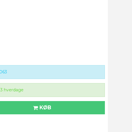
063
-3 hverdage
KØB