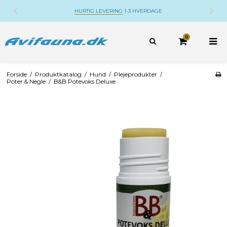
LEVERING
1-3 HVERDAGE
DANSK WEBSHOP
BE
0
Forside
/
Produktkatalog
/
Hund
/
Plejeprodukter
/
Poter & Negle
/
B&B Potevoks Deluxe