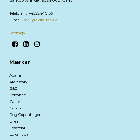
Bankoplysninger
:
9324 0021739464
Telefonnr.
:
+4522440135
E-mail
:
mail@avifauna.dk
Sitemap
Mærker
Acana
Akvastabil
B&B
Belcando
Calibra
Carnilove
Dog Copenhagen
Eheim
Essential
Eukanuba