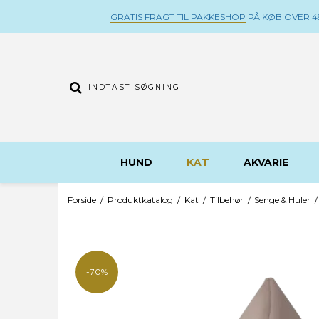
GRATIS FRAGT TIL PAKKESHOP
PÅ KØB OVER 49
HUND
KAT
AKVARIE
Forside
/
Produktkatalog
/
Kat
/
Tilbehør
/
Senge & Huler
/
-70%