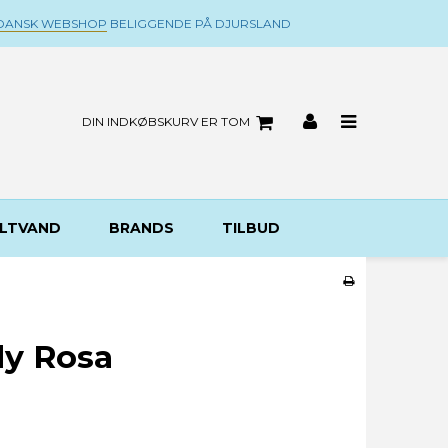
DANSK WEBSHOP
BELIGGENDE PÅ DJURSLAND
DIN INDKØBSKURV ER TOM
LTVAND
BRANDS
TILBUD
lly Rosa