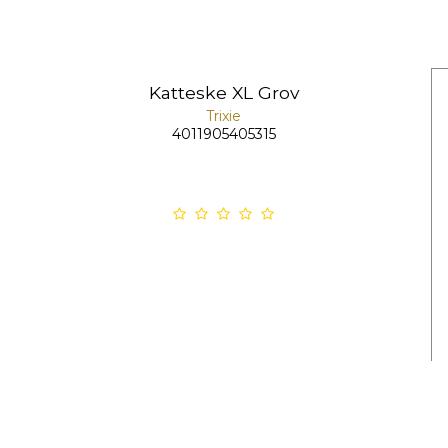
Katteske XL Grov
Trixie
4011905405315