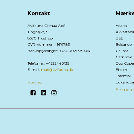
Kontakt
Mærke
Avifauna Grenaa ApS
Acana
Tinghøjvej 9
Akvastabil
8570 Trustrup
B&B
CVR-nummer
:
41619783
Belcando
Bankoplysninger
:
9324 0021739464
Calibra
Carnilove
Telefonnr.
:
+4522440135
Dog Cope
E-mail
:
mail@avifauna.dk
Eheim
Essential
Sitemap
Eukanuba
Se mere