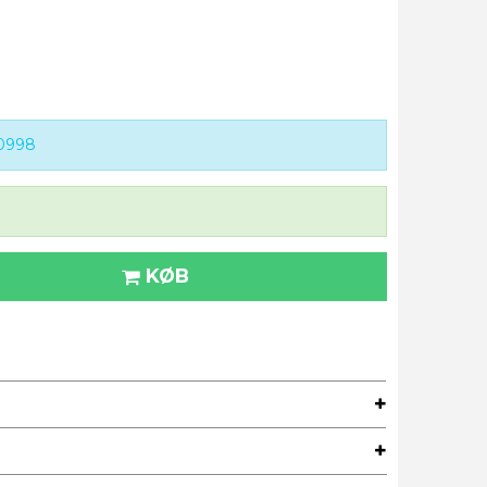
0998
KØB