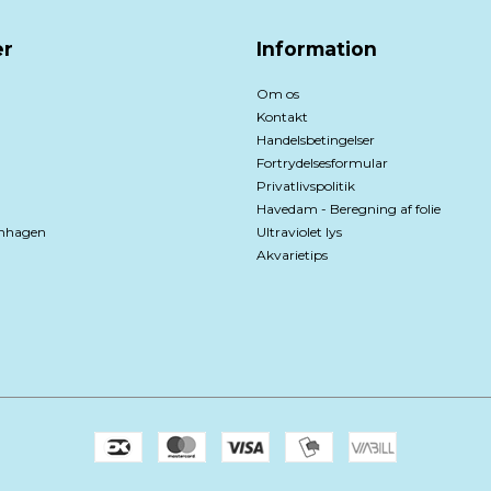
r
Information
Om os
Kontakt
Handelsbetingelser
Fortrydelsesformular
Privatlivspolitik
Havedam - Beregning af folie
nhagen
Ultraviolet lys
Akvarietips