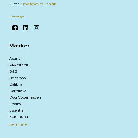
E-mail
:
mail@avifauna.dk
Sitemap
Mærker
Acana
Akvastabil
B&B
Belcando
Calibra
Carnilove
Dog Copenhagen
Eheim
Essential
Eukanuba
Se mere