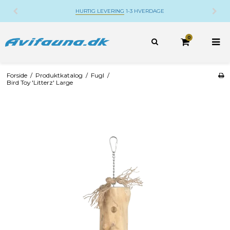
HURTIG LEVERING
1-3 HVERDAGE
0
Forside
/
Produktkatalog
/
Fugl
/
Bird Toy 'Litterz' Large