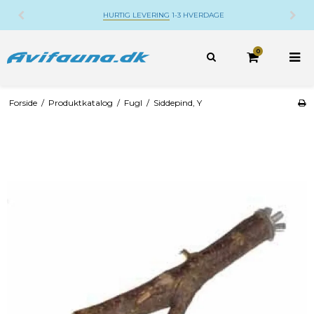
DANSK WEBSHOP
BELIGGENDE PÅ DJURSLAND
0
Forside
/
Produktkatalog
/
Fugl
/
Siddepind, Y