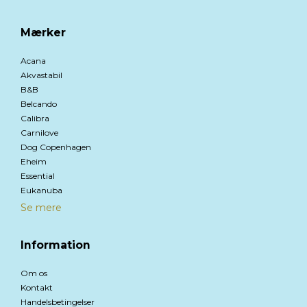
Mærker
Acana
Akvastabil
B&B
Belcando
Calibra
Carnilove
Dog Copenhagen
Eheim
Essential
Eukanuba
Se mere
Information
Om os
Kontakt
Handelsbetingelser