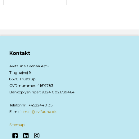
Kontakt
Avifauna Grenaa ApS
Tinghøjvej 9
8570 Trustrup
CVR-nummer
:
41619783
Bankoplysninger
:
9324 0021739464
Telefonnr.
:
+4522440135
E-mail
:
mail@avifauna.dk
Sitemap