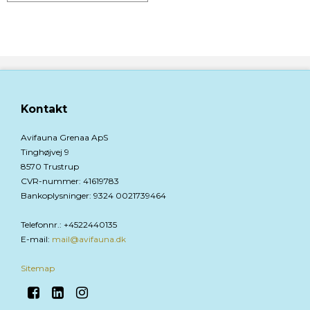
Kontakt
Avifauna Grenaa ApS
Tinghøjvej 9
8570 Trustrup
CVR-nummer
:
41619783
Bankoplysninger
:
9324 0021739464
Telefonnr.
:
+4522440135
E-mail
:
mail@avifauna.dk
Sitemap