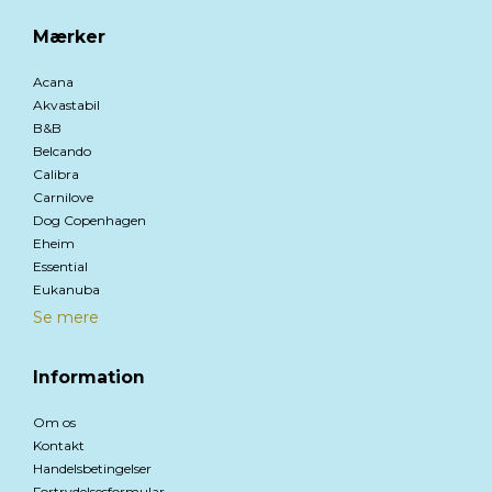
Mærker
Acana
Akvastabil
B&B
Belcando
Calibra
Carnilove
Dog Copenhagen
Eheim
Essential
Eukanuba
Se mere
Information
Om os
Kontakt
Handelsbetingelser
Fortrydelsesformular