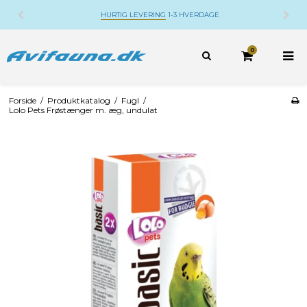
HURTIG LEVERING
1-3 HVERDAGE
0
Forside
/
Produktkatalog
/
Fugl
/
Lolo Pets Frøstænger m. æg, undulat