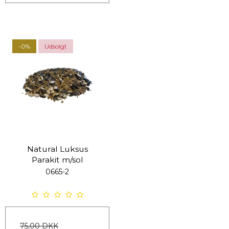
-0%
Udsolgt
Natural Luksus
Parakit m/sol
0665-2
75,00 DKK