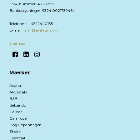
CVR-nummer
:
41619783
Bankoplysninger
:
9324 0021739464
Telefonnr.
:
+4522440135
E-mail
:
mail@avifauna.dk
Sitemap
Mærker
Acana
Akvastabil
B&B
Belcando
Calibra
Carnilove
Dog Copenhagen
Eheim
Essential