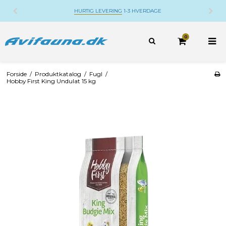
HURTIG LEVERING
1-3 HVERDAGE
0
Forside
/
Produktkatalog
/
Fugl
/
Hobby First King Undulat 15 kg