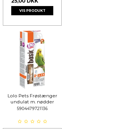
25,00 DKK
VIS PRODUKT
Lolo Pets Frøstænger
undulat m. nødder
5904479721136