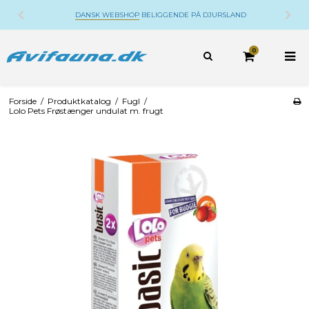
DANSK WEBSHOP
BELIGGENDE PÅ DJURSLAND
0
Forside
/
Produktkatalog
/
Fugl
/
Lolo Pets Frøstænger undulat m. frugt