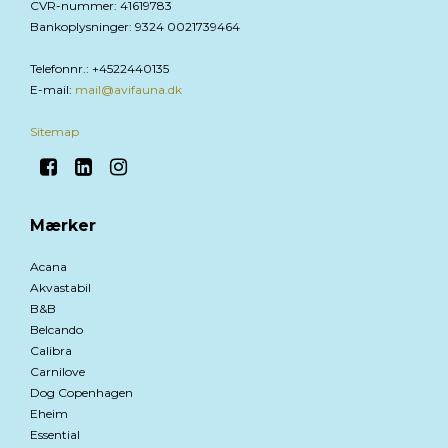
CVR-nummer
:
41619783
Bankoplysninger
:
9324 0021739464
Telefonnr.
:
+4522440135
E-mail
:
mail@avifauna.dk
Sitemap
Mærker
Acana
Akvastabil
B&B
Belcando
Calibra
Carnilove
Dog Copenhagen
Eheim
Essential