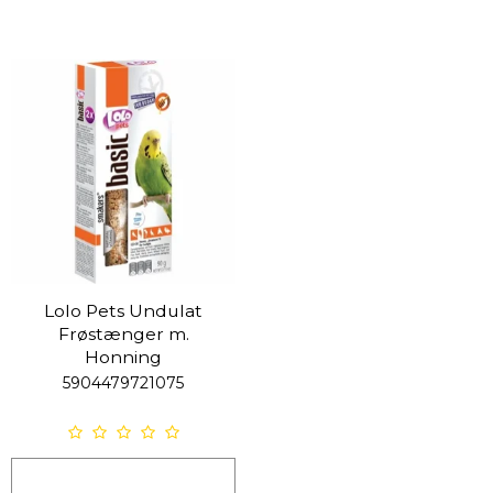
Lolo Pets Undulat
Frøstænger m.
Honning
5904479721075