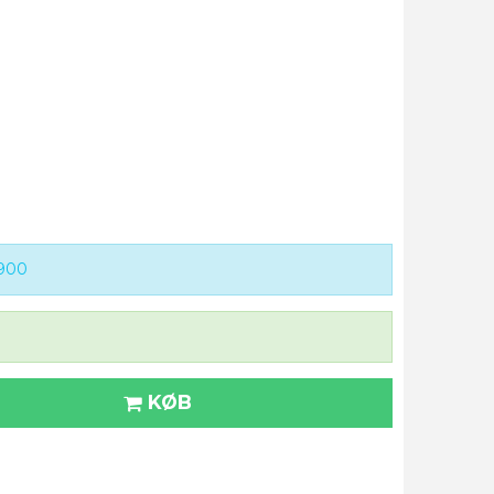
900
KØB