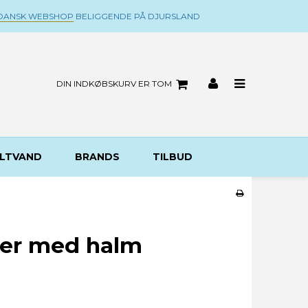
DANSK WEBSHOP
BELIGGENDE PÅ DJURSLAND
DIN INDKØBSKURV ER TOM
LTVAND
BRANDS
TILBUD
er med halm