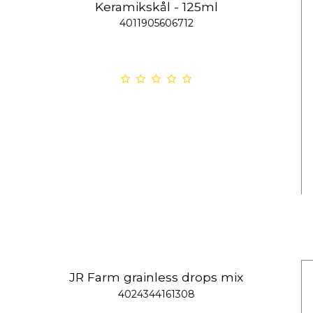
Keramikskål - 125ml
4011905606712
JR Farm grainless drops mix
4024344161308