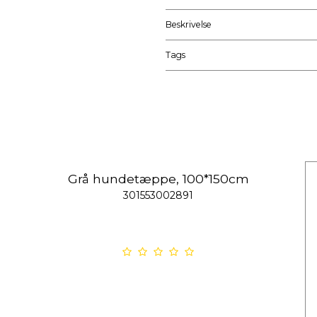
Beskrivelse
Tags
Grå hundetæppe, 100*150cm
301553002891