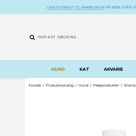
GRATIS FRAGT TIL PAKKESHOP
PÅ KØB OVER 49
HUND
KAT
AKVARIE
Forside
/
Produktkatalog
/
Hund
/
Plejeprodukter
/
Shamp