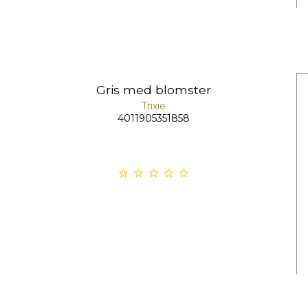
Gris med blomster
Trixie
4011905351858