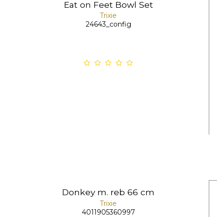
Eat on Feet Bowl Set
Trixie
24643_config
Donkey m. reb 66 cm
Trixie
4011905360997