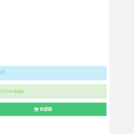
017
-3 hverdage
KØB