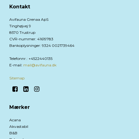
Kontakt
Avifauna Grenaa ApS
Tinghøjvej 9
8570 Trustrup
CVR-nummer
:
41619783
Bankoplysninger
:
9324 0021739464
Telefonnr.
:
+4522440135
E-mail
:
mail@avifauna.dk
Sitemap
Mærker
Acana
Akvastabil
B&B