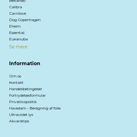
Belcando
Calibra
Carnilove
Dog Copenhagen
Eheim
Essential
Eukanuba
Se mere
Information
Om os
Kontakt
Handelsbetingelser
Fortrydelsesformular
Privatlivspolitik
Havedam - Beregning af folie
Ultraviolet lys
Akvarietips