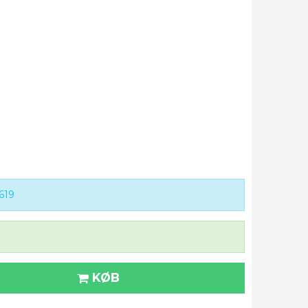
619
KØB