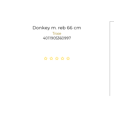
Donkey m. reb 66 cm
Trixie
4011905360997