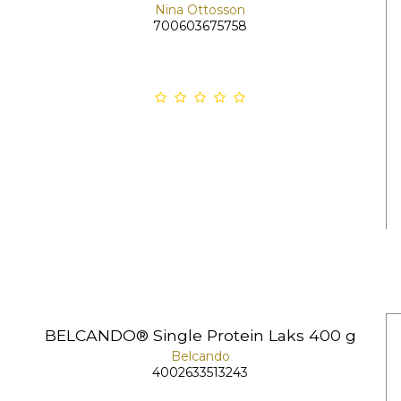
Nina Ottosson
700603675758
BELCANDO® Single Protein Laks 400 g
Belcando
4002633513243