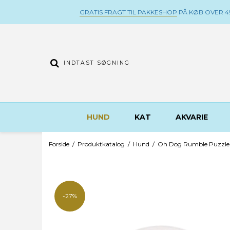
GRATIS FRAGT TIL PAKKESHOP
PÅ KØB OVER 49
HUND
KAT
AKVARIE
Forside
/
Produktkatalog
/
Hund
/
Oh Dog Rumble Puzzle O
-27%