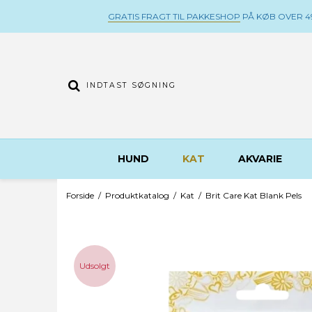
GRATIS FRAGT TIL PAKKESHOP
PÅ KØB OVER 49
HUND
KAT
AKVARIE
Forside
/
Produktkatalog
/
Kat
/
Brit Care Kat Blank Pels
Udsolgt