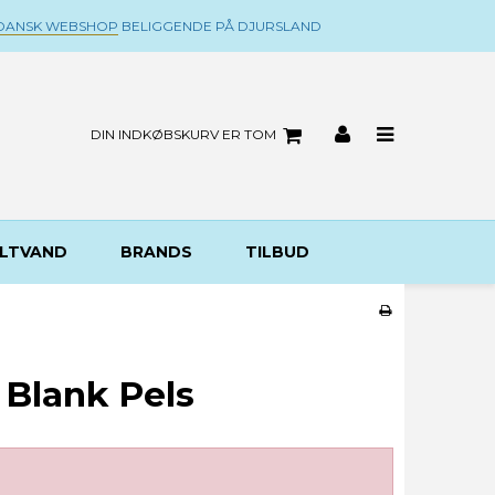
DANSK WEBSHOP
BELIGGENDE PÅ DJURSLAND
DIN INDKØBSKURV ER TOM
LTVAND
BRANDS
TILBUD
 Blank Pels