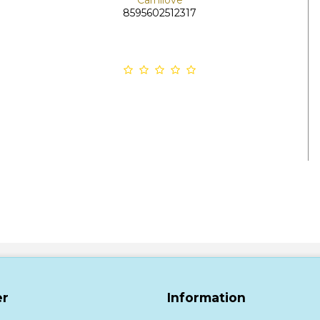
Carnilove
8595602512317
r
Information