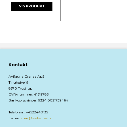
VIS PRODUKT
Kontakt
Avifauna Grenaa ApS
Tinghøjvej 9
8570 Trustrup
CVR-nummer
:
41619783
Bankoplysninger
:
9324 0021739464
Telefonnr.
:
+4522440135
E-mail
:
mail@avifauna.dk