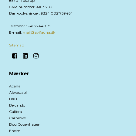
8570 Trustrup
CVR-nummer
:
41619783
Bankoplysninger
:
9324 0021739464
Telefonnr.
:
+4522440135
E-mail
:
mail@avifauna.dk
Sitemap
Mærker
Acana
Akvastabil
B&B
Belcando
Calibra
Carnilove
Dog Copenhagen
Eheim