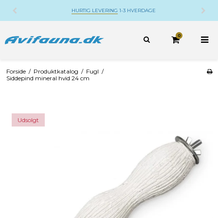
ING
1-3 HVERDAGE
DANSK WEBSHOP
BELIGGE
0
Forside
/
Produktkatalog
/
Fugl
/
Siddepind mineral hvid 24 cm
Udsolgt