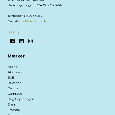
Bankoplysninger
:
9324 0021739464
Telefonnr.
:
+4522440135
E-mail
:
mail@avifauna.dk
Sitemap
Mærker
Acana
Akvastabil
B&B
Belcando
Calibra
Carnilove
Dog Copenhagen
Eheim
Essential