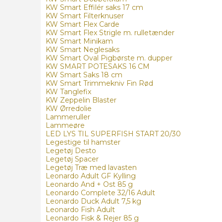
KW Smart Effilér saks 17 cm
KW Smart Filterknuser
KW Smart Flex Carde
KW Smart Flex Strigle m. rulletænder
KW Smart Minikam
KW Smart Neglesaks
KW Smart Oval Pigbørste m. dupper
KW SMART POTESAKS 16 CM
KW Smart Saks 18 cm
KW Smart Trimmekniv Fin Rød
KW Tanglefix
KW Zeppelin Blaster
KW Ørredolie
Lammeruller
Lammeøre
LED LYS TIL SUPERFISH START 20/30
Legestige til hamster
Legetøj Desto
Legetøj Spacer
Legetøj Træ med lavasten
Leonardo Adult GF Kylling
Leonardo And + Ost 85 g
Leonardo Complete 32/16 Adult
Leonardo Duck Adult 7,5 kg
Leonardo Fish Adult
Leonardo Fisk & Rejer 85 g