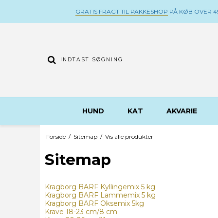
GRATIS FRAGT TIL PAKKESHOP
PÅ KØB OVER 49
HUND
KAT
AKVARIE
Forside
/
Sitemap
/
Vis alle produkter
Sitemap
Kragborg BARF Kyllingemix 5 kg
Kragborg BARF Lammemix 5 kg
Kragborg BARF Oksemix 5kg
Krave 18-23 cm/8 cm