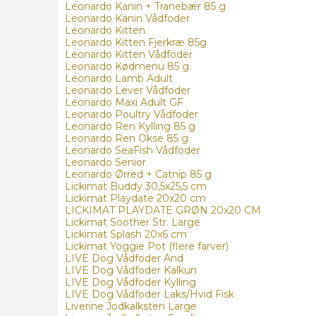
Leonardo Kanin + Tranebær 85 g
Leonardo Kanin Vådfoder
Leonardo Kitten
Leonardo Kitten Fjerkræ 85g
Leonardo Kitten Vådfoder
Leonardo Kødmenu 85 g.
Leonardo Lamb Adult
Leonardo Lever Vådfoder
Leonardo Maxi Adult GF
Leonardo Poultry Vådfoder
Leonardo Ren Kylling 85 g
Leonardo Ren Okse 85 g
Leonardo SeaFish Vådfoder
Leonardo Senior
Leonardo Ørred + Catnip 85 g
Lickimat Buddy 30,5x25,5 cm
Lickimat Playdate 20x20 cm
LICKIMAT PLAYDATE GRØN 20x20 CM
Lickimat Soother Str. Large
Lickimat Splash 20x6 cm
Lickimat Yoggie Pot (flere farver)
LIVE Dog Vådfoder And
LIVE Dog Vådfoder Kalkun
LIVE Dog Vådfoder Kylling
LIVE Dog Vådfoder Laks/Hvid Fisk
Liverine Jodkalksten Large