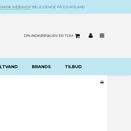
DANSK WEBSHOP
BELIGGENDE PÅ DJURSLAND
DIN INDKØBSKURV ER TOM
LTVAND
BRANDS
TILBUD