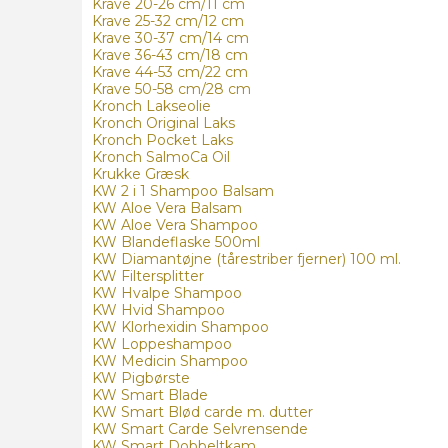
Krave 20-26 cm/11 cm
Krave 25-32 cm/12 cm
Krave 30-37 cm/14 cm
Krave 36-43 cm/18 cm
Krave 44-53 cm/22 cm
Krave 50-58 cm/28 cm
Kronch Lakseolie
Kronch Original Laks
Kronch Pocket Laks
Kronch SalmoCa Oil
Krukke Græsk
KW 2 i 1 Shampoo Balsam
KW Aloe Vera Balsam
KW Aloe Vera Shampoo
KW Blandeflaske 500ml
KW Diamantøjne (tårestriber fjerner) 100 ml.
KW Filtersplitter
KW Hvalpe Shampoo
KW Hvid Shampoo
KW Klorhexidin Shampoo
KW Loppeshampoo
KW Medicin Shampoo
KW Pigbørste
KW Smart Blade
KW Smart Blød carde m. dutter
KW Smart Carde Selvrensende
KW Smart Dobbeltkam