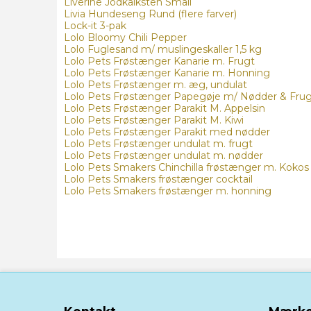
Liverine Jodkalksten Small
Livia Hundeseng Rund (flere farver)
Lock-it 3-pak
Lolo Bloomy Chili Pepper
Lolo Fuglesand m/ muslingeskaller 1,5 kg
Lolo Pets Frøstænger Kanarie m. Frugt
Lolo Pets Frøstænger Kanarie m. Honning
Lolo Pets Frøstænger m. æg, undulat
Lolo Pets Frøstænger Papegøje m/ Nødder & Fru
Lolo Pets Frøstænger Parakit M. Appelsin
Lolo Pets Frøstænger Parakit M. Kiwi
Lolo Pets Frøstænger Parakit med nødder
Lolo Pets Frøstænger undulat m. frugt
Lolo Pets Frøstænger undulat m. nødder
Lolo Pets Smakers Chinchilla frøstænger m. Kokos
Lolo Pets Smakers frøstænger cocktail
Lolo Pets Smakers frøstænger m. honning