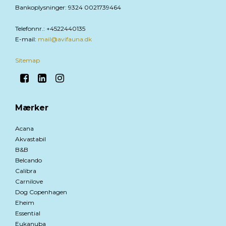
Bankoplysninger
:
9324 0021739464
Telefonnr.
:
+4522440135
E-mail
:
mail@avifauna.dk
Sitemap
Mærker
Acana
Akvastabil
B&B
Belcando
Calibra
Carnilove
Dog Copenhagen
Eheim
Essential
Eukanuba