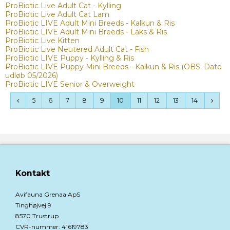
ProBiotic Live Adult Cat - Kylling
ProBiotic Live Adult Cat Lam
ProBiotic LIVE Adult Mini Breeds - Kalkun & Ris
ProBiotic LIVE Adult Mini Breeds - Laks & Ris
ProBiotic Live Kitten
ProBiotic Live Neutered Adult Cat - Fish
ProBiotic LIVE Puppy - Kylling & Ris
ProBiotic LIVE Puppy Mini Breeds - Kalkun & Ris (OBS: Dato
udløb 05/2026)
ProBiotic LIVE Senior & Overweight
5
6
7
8
9
10
11
12
13
14
Kontakt
Avifauna Grenaa ApS
Tinghøjvej 9
8570 Trustrup
CVR-nummer
:
41619783