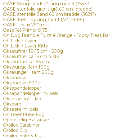
OASE Slangsstuds 2" lang model (35577)
OASE stenfolie granit-grå 60 cm (bredde)
OASE stenfolie Sand 60 cm bredde (36291)
OASE Tætningsring, flad 1 1/2" (19491)
OASE UniFix 290 ml
OaseFol Primer 0,75 l
Oh Dog Rumble Puzzle Orange - Topsy Treat Ball
Oh Lickin Layer
Oh Lickin Layer Kitty
Okseluftrør 10-15 cm - 500g
Okseluftrør ca 15 cm 4 stk
Okseluftrør ca. 45 cm
Okselunge Tern 100g
Okselunger i tern 200g
Oksenæse
Oksenæser 500g
Oksepandelapper
Oksepandelapper m. pels
Oksespiserør Flad
Okseøre
Okseøre m. pels
On Reef Pulse 60g
Oppustelig Halskrave
Orbiloc Carabiner
Orbiloc Clip
Orbiloc Safety Light