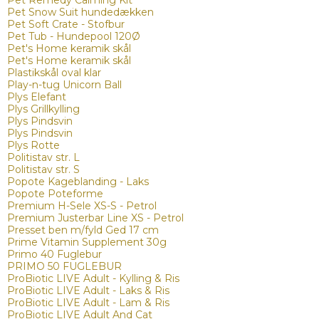
Pet Remedy Calming Kit
Pet Snow Suit hundedækken
Pet Soft Crate - Stofbur
Pet Tub - Hundepool 120Ø
Pet's Home keramik skål
Pet's Home keramik skål
Plastikskål oval klar
Play-n-tug Unicorn Ball
Plys Elefant
Plys Grillkylling
Plys Pindsvin
Plys Pindsvin
Plys Rotte
Politistav str. L
Politistav str. S
Popote Kageblanding - Laks
Popote Poteforme
Premium H-Sele XS-S - Petrol
Premium Justerbar Line XS - Petrol
Presset ben m/fyld Ged 17 cm
Prime Vitamin Supplement 30g
Primo 40 Fuglebur
PRIMO 50 FUGLEBUR
ProBiotic LIVE Adult - Kylling & Ris
ProBiotic LIVE Adult - Laks & Ris
ProBiotic LIVE Adult - Lam & Ris
ProBiotic LIVE Adult And Cat