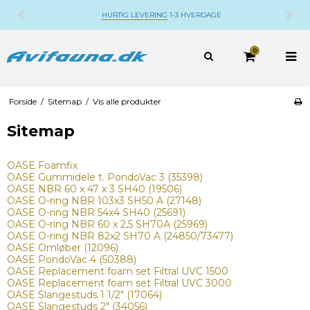
HURTIG LEVERING
1-3 HVERDAGE
0
Forside
/
Sitemap
/
Vis alle produkter
Sitemap
OASE Foamfix
OASE Gummidele t. PondoVac 3 (35398)
OASE NBR 60 x 47 x 3 SH40 (19506)
OASE O-ring NBR 103x3 SH50 A (27148)
OASE O-ring NBR 54x4 SH40 (25691)
OASE O-ring NBR 60 x 2,5 SH70A (25969)
OASE O-ring NBR 82x2 SH70 A (24850/73477)
OASE Omløber (12096)
OASE PondoVac 4 (50388)
OASE Replacement foam set Filtral UVC 1500
OASE Replacement foam set Filtral UVC 3000
OASE Slangestuds 1 1/2" (17064)
OASE Slangestuds 2" (34056)