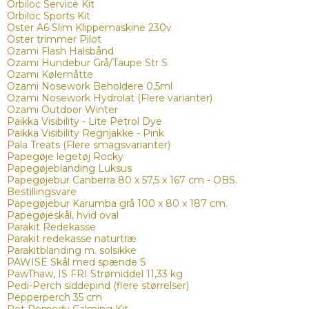
Orbiloc Service Kit
Orbiloc Sports Kit
Oster A6 Slim Klippemaskine 230v
Oster trimmer Pilot
Ozami Flash Halsbånd
Ozami Hundebur Grå/Taupe Str S
Ozami Kølemåtte
Ozami Nosework Beholdere 0,5ml
Ozami Nosework Hydrolat (Flere varianter)
Ozami Outdoor Winter
Paikka Visibility - Lite Petrol Dye
Paikka Visibility Regnjakke - Pink
Pala Treats (Flere smagsvarianter)
Papegøje legetøj Rocky
Papegøjeblanding Luksus
Papegøjebur Canberra 80 x 57,5 x 167 cm - OBS.
Bestillingsvare
Papegøjebur Karumba grå 100 x 80 x 187 cm.
Papegøjeskål, hvid oval
Parakit Redekasse
Parakit redekasse naturtræ
Parakitblanding m. solsikke
PAWISE Skål med spænde S
PawThaw, IS FRI Strømiddel 11,33 kg
Pedi-Perch siddepind (flere størrelser)
Pepperperch 35 cm